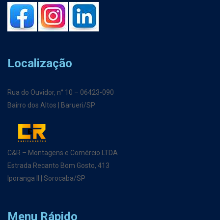
Localização
Rua do Ouvidor, n° 10 – 06423-090
Bairro dos Altos | Barueri/SP
C&R – Montagens e Comércio LTDA
Estrada Recanto Bom Gosto, 413
Iporanga II | Sorocaba/SP
Menu Rápido